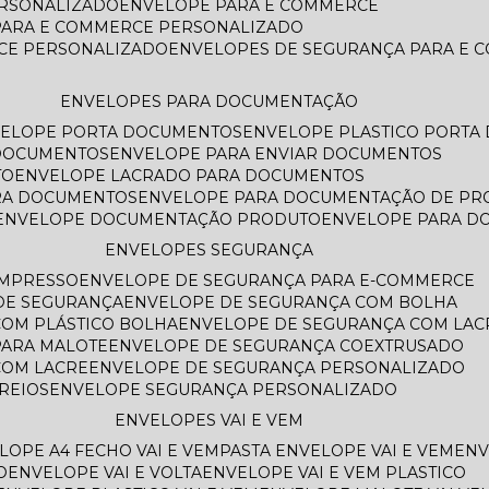
ERSONALIZADO
ENVELOPE PARA E COMMERCE
PARA E COMMERCE PERSONALIZADO
CE PERSONALIZADO
ENVELOPES DE SEGURANÇA PARA E
ENVELOPES PARA DOCUMENTAÇÃO
VELOPE PORTA DOCUMENTOS
ENVELOPE PLASTICO PORT
 DOCUMENTOS
ENVELOPE PARA ENVIAR DOCUMENTOS
TO
ENVELOPE LACRADO PARA DOCUMENTOS
ARA DOCUMENTOS
ENVELOPE PARA DOCUMENTAÇÃO DE PR
ENVELOPE DOCUMENTAÇÃO PRODUTO
ENVELOPE PARA 
ENVELOPES SEGURANÇA
IMPRESSO
ENVELOPE DE SEGURANÇA PARA E-COMMERCE
 DE SEGURANÇA
ENVELOPE DE SEGURANÇA COM BOLHA
COM PLÁSTICO BOLHA
ENVELOPE DE SEGURANÇA COM LAC
PARA MALOTE
ENVELOPE DE SEGURANÇA COEXTRUSADO
COM LACRE
ENVELOPE DE SEGURANÇA PERSONALIZADO
REIOS
ENVELOPE SEGURANÇA PERSONALIZADO
ENVELOPES VAI E VEM
ELOPE A4 FECHO VAI E VEM
PASTA ENVELOPE VAI E VEM
EN
O
ENVELOPE VAI E VOLTA
ENVELOPE VAI E VEM PLASTICO