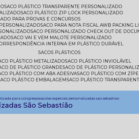
DO
SACO PLÁSTICO TRANSPARENTE PERSONALIZADO
ALIZADO
SACO PLÁSTICO ZIP LOCK PERSONALIZADO
IZADO PARA PROVAS E CONCURSOS
L PERSONALIZADO
SACO PARA NOTA FISCAL AWB PACKING 
RSONALIZADO
SACO PERSONALIZADO CHECK OUT DE DOC
ZADO
SACO VAI E VEM MALOTE PERSONALIZADO
CORRESPONDÊNCIA INTERNA EM PLÁSTICO DURÁVEL
SACOS PLÁSTICOS
SACO PLÁSTICO METALIZADO
SACO PLÁSTICO INVIOLÁVEL
SACO DE PLÁSTICO GRANDE
SACO DE PLÁSTICO PERSONALI
SACO PLÁSTICO COM ABA ADESIVA
SACO PLÁSTICO COM ZÍP
SACO PLÁSTICO EMBALAGEM
SACO PLÁSTICO TRANSPAREN
alizada para congresso
sacolas especiais personalizadas sao sebastiao
izadas São Sebastião