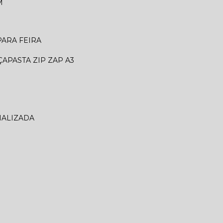
M
 PARA FEIRA
ÇA
PASTA ZIP ZAP A3
NALIZADA