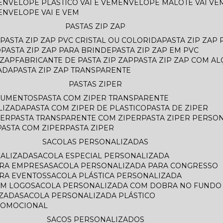
ENVELOPE PLASTICO VAI E VEM
ENVELOPE MALOTE VAI VE
ENVELOPE VAI E VEM
PASTAS ZIP ZAP
PASTA ZIP ZAP PVC CRISTAL OU COLORIDA
PASTA ZIP ZAP
O
PASTA ZIP ZAP PARA BRINDE
PASTA ZIP ZAP EM PVC
 ZAP
FABRICANTE DE PASTA ZIP ZAP
PASTA ZIP ZAP COM AL
ADA
PASTA ZIP ZAP TRANSPARENTE
PASTAS ZIPER
OCUMENTOS
PASTA COM ZIPER TRANSPARENTE
LIZADA
PASTA COM ZIPER DE PLASTICO
PASTA DE ZIPER
PER
PASTA TRANSPARENTE COM ZIPER
PASTA ZIPER PERSO
PASTA COM ZIPER
PASTA ZIPER
SACOLAS PERSONALIZADAS
NALIZADA
SACOLA ESPECIAL PERSONALIZADA
ARA EMPRESA
SACOLA PERSONALIZADA PARA CONGRESSO
ARA EVENTOS
SACOLA PLÁSTICA PERSONALIZADA
OM LOGO
SACOLA PERSONALIZADA COM DOBRA NO FUNDO
AZADA
SACOLA PERSONALIZADA PLÁSTICO
ROMOCIONAL
SACOS PERSONALIZADOS