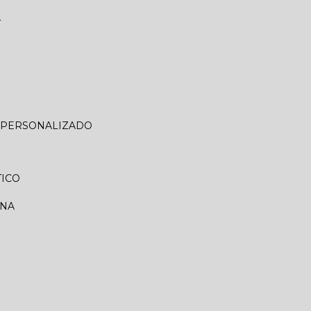
A
O PERSONALIZADO
TICO
RNA