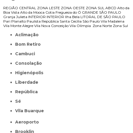
REGIÃO CENTRAL
ZONA LESTE
ZONA OESTE
ZONA SUL
ABCD
Alto da
Boa Vista
Alto da Mooca
Cotia
Freguesia do Ó
GRANDE SÃO PAULO
Granja Julieta
INTERIOR
INTERIOR
Ilha Bela
LITORAL DE SÃO PAULO
Pari
Planalto Paulista
República
Santa Cecília
São Paulo
Vila Madalena
Vila Monte Alegre
Vila Nova Conceição
Vila Olímpia
Zona Norte
Zona Sul
Aclimação
Bom Retiro
Cambuci
Consolação
Higienópolis
Liberdade
República
Sé
Vila Buarque
Aeroporto
Brooklin