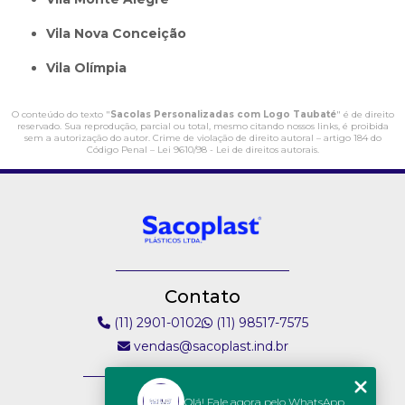
Vila Nova Conceição
Vila Olímpia
O conteúdo do texto "
Sacolas Personalizadas com Logo Taubaté
" é de direito
reservado. Sua reprodução, parcial ou total, mesmo citando nossos links, é proibida
sem a autorização do autor. Crime de violação de direito autoral – artigo 184 do
Código Penal –
Lei 9610/98 - Lei de direitos autorais
.
Contato
(11) 2901-0102
(11) 98517-7575
vendas@sacoplast.ind.br
Endereço
Olá! Fale agora pelo WhatsApp