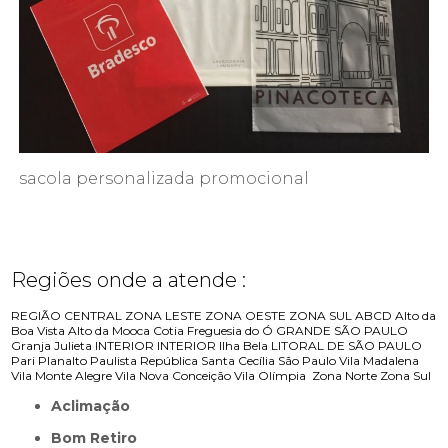
sacola personalizada promocional
Regiões onde a atende :
REGIÃO CENTRAL
ZONA LESTE
ZONA OESTE
ZONA SUL
ABCD
Alto da
Boa Vista
Alto da Mooca
Cotia
Freguesia do Ó
GRANDE SÃO PAULO
Granja Julieta
INTERIOR
INTERIOR
Ilha Bela
LITORAL DE SÃO PAULO
Pari
Planalto Paulista
República
Santa Cecília
São Paulo
Vila Madalena
Vila Monte Alegre
Vila Nova Conceição
Vila Olímpia
Zona Norte
Zona Sul
Aclimação
Bom Retiro