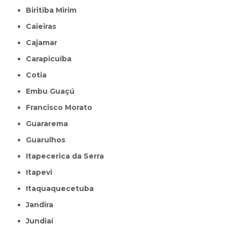
Biritiba Mirim
Caieiras
Cajamar
Carapicuíba
Cotia
Embu Guaçú
Francisco Morato
Guararema
Guarulhos
Itapecerica da Serra
Itapevi
Itaquaquecetuba
Jandira
Jundiaí