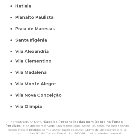
itatiaia
Planalto Paulista
Praia de Maresias
Santa Ifigênia
Vila Alexandria
Vila Clementino
Vila Madalena
Vila Monte Alegre
Vila Nova Conceição
Vila Olímpia
O conteúdo do texto "
Sacolas Personalizadas com Dobra no Fundo
Perdizes
" é de direito reservado. Sua reprodução, parcial ou total, mesmo citando
nossos links, é proibida sem a autorização do autor. Crime de violação de direito
autoral – artigo 184 do Código Penal –
Lei 9610/98 - Lei de direitos autorais
.