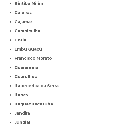
Biritiba Mirim
Caieiras
Cajamar
Carapicuíba
Cotia
Embu Guaçú
Francisco Morato
Guararema
Guarulhos
Itapecerica da Serra
Itapevi
Itaquaquecetuba
Jandira
Jundiaí