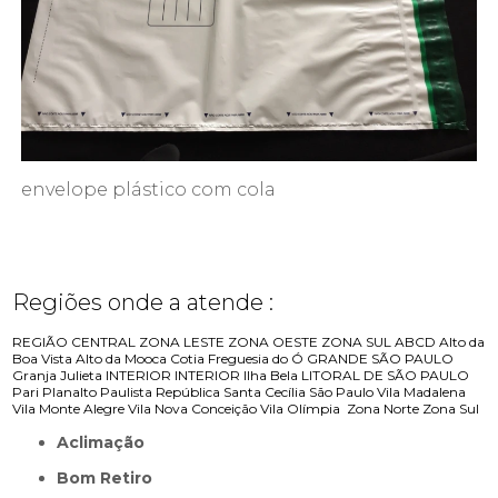
envelope plástico com cola
Regiões onde a atende :
REGIÃO CENTRAL
ZONA LESTE
ZONA OESTE
ZONA SUL
ABCD
Alto da
Boa Vista
Alto da Mooca
Cotia
Freguesia do Ó
GRANDE SÃO PAULO
Granja Julieta
INTERIOR
INTERIOR
Ilha Bela
LITORAL DE SÃO PAULO
Pari
Planalto Paulista
República
Santa Cecília
São Paulo
Vila Madalena
Vila Monte Alegre
Vila Nova Conceição
Vila Olímpia
Zona Norte
Zona Sul
Aclimação
Bom Retiro