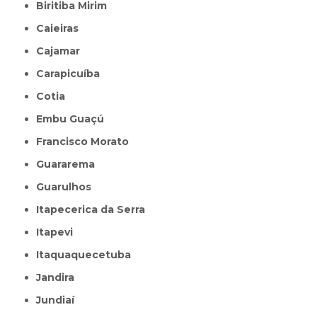
Biritiba Mirim
Caieiras
Cajamar
Carapicuíba
Cotia
Embu Guaçú
Francisco Morato
Guararema
Guarulhos
Itapecerica da Serra
Itapevi
Itaquaquecetuba
Jandira
Jundiaí