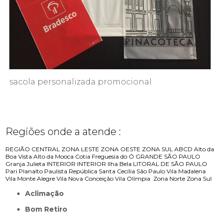
sacola personalizada promocional
Regiões onde a atende :
REGIÃO CENTRAL
ZONA LESTE
ZONA OESTE
ZONA SUL
ABCD
Alto da
Boa Vista
Alto da Mooca
Cotia
Freguesia do Ó
GRANDE SÃO PAULO
Granja Julieta
INTERIOR
INTERIOR
Ilha Bela
LITORAL DE SÃO PAULO
Pari
Planalto Paulista
República
Santa Cecília
São Paulo
Vila Madalena
Vila Monte Alegre
Vila Nova Conceição
Vila Olímpia
Zona Norte
Zona Sul
Aclimação
Bom Retiro