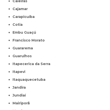
Caieiras
Cajamar
Carapicuíba
Cotia
Embu Guaçú
Francisco Morato
Guararema
Guarulhos
Itapecerica da Serra
Itapevi
Itaquaquecetuba
Jandira
Jundiaí
Mairiporã