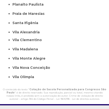
Planalto Paulista
Praia de Maresias
Santa Ifigênia
Vila Alexandria
Vila Clementino
Vila Madalena
Vila Monte Alegre
Vila Nova Conceição
Vila Olímpia
O conteúdo do texto "
Cotação de Sacola Personalizada para Congresso São
Paulo
" é de direito reservado. Sua reprodução, parcial ou total, mesmo citando
nossos links, é proibida sem a autorização do autor. Crime de violação de direito
autoral – artigo 184 do Código Penal –
Lei 9610/98 - Lei de direitos autorais
.