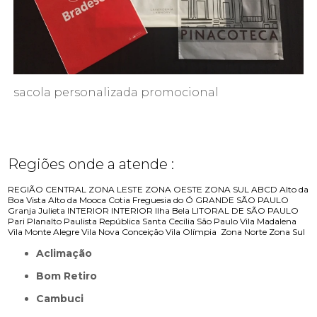
sacola personalizada promocional
Regiões onde a atende :
REGIÃO CENTRAL
ZONA LESTE
ZONA OESTE
ZONA SUL
ABCD
Alto da
Boa Vista
Alto da Mooca
Cotia
Freguesia do Ó
GRANDE SÃO PAULO
Granja Julieta
INTERIOR
INTERIOR
Ilha Bela
LITORAL DE SÃO PAULO
Pari
Planalto Paulista
República
Santa Cecília
São Paulo
Vila Madalena
Vila Monte Alegre
Vila Nova Conceição
Vila Olímpia
Zona Norte
Zona Sul
Aclimação
Bom Retiro
Cambuci