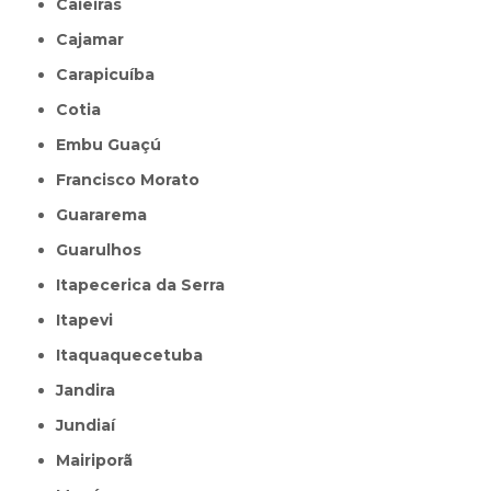
Caieiras
Cajamar
Carapicuíba
Cotia
Embu Guaçú
Francisco Morato
Guararema
Guarulhos
Itapecerica da Serra
Itapevi
Itaquaquecetuba
Jandira
Jundiaí
Mairiporã