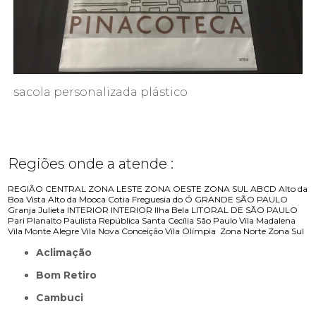
sacola personalizada plástico
Regiões onde a atende :
REGIÃO CENTRAL
ZONA LESTE
ZONA OESTE
ZONA SUL
ABCD
Alto da
Boa Vista
Alto da Mooca
Cotia
Freguesia do Ó
GRANDE SÃO PAULO
Granja Julieta
INTERIOR
INTERIOR
Ilha Bela
LITORAL DE SÃO PAULO
Pari
Planalto Paulista
República
Santa Cecília
São Paulo
Vila Madalena
Vila Monte Alegre
Vila Nova Conceição
Vila Olímpia
Zona Norte
Zona Sul
Aclimação
Bom Retiro
Cambuci