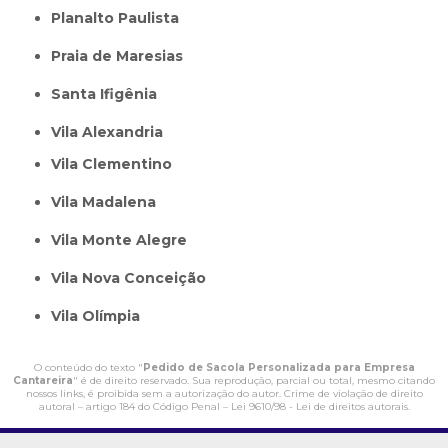
Planalto Paulista
Praia de Maresias
Santa Ifigênia
Vila Alexandria
Vila Clementino
Vila Madalena
Vila Monte Alegre
Vila Nova Conceição
Vila Olímpia
O conteúdo do texto "
Pedido de Sacola Personalizada para Empresa
Cantareira
" é de direito reservado. Sua reprodução, parcial ou total, mesmo citando
nossos links, é proibida sem a autorização do autor. Crime de violação de direito
autoral – artigo 184 do Código Penal –
Lei 9610/98 - Lei de direitos autorais
.