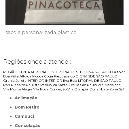
sacola personalizada plástico
Regiões onde a atende :
REGIÃO CENTRAL
ZONA LESTE
ZONA OESTE
ZONA SUL
ABCD
Alto da
Boa Vista
Alto da Mooca
Cotia
Freguesia do Ó
GRANDE SÃO PAULO
Granja Julieta
INTERIOR
INTERIOR
Ilha Bela
LITORAL DE SÃO PAULO
Pari
Planalto Paulista
República
Santa Cecília
São Paulo
Vila Madalena
Vila Monte Alegre
Vila Nova Conceição
Vila Olímpia
Zona Norte
Zona Sul
Aclimação
Bom Retiro
Cambuci
Consolação