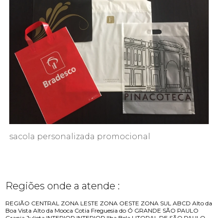
sacola personalizada promocional
Regiões onde a atende :
REGIÃO CENTRAL
ZONA LESTE
ZONA OESTE
ZONA SUL
ABCD
Alto da
Boa Vista
Alto da Mooca
Cotia
Freguesia do Ó
GRANDE SÃO PAULO
Granja Julieta
INTERIOR
INTERIOR
Ilha Bela
LITORAL DE SÃO PAULO