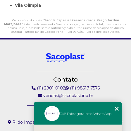
Vila Olímpia
O conteúdo do texto "
Sacola Especial Personalizada Preço Jardim
Marajoara
" é de direito reservado. Sua reprodução, parcial ou total, mesmo citando
nossos links, é proibida sem a autorização do autor. Crime de violação de direito
autoral – artigo 184 do Código Penal –
Lei 9610/98 - Lei de direitos autorais
.
Contato
(11) 2901-0102
(11) 98517-7575
vendas@sacoplast.ind.br
Endereço
Olá! Fale agora pelo WhatsApp
R. do Imperador, 304 - Vila Paiva São Paulo - SP - CEP:
02074-000