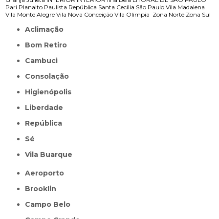
Pari
Planalto Paulista
República
Santa Cecília
São Paulo
Vila Madalena
Vila Monte Alegre
Vila Nova Conceição
Vila Olímpia
Zona Norte
Zona Sul
Aclimação
Bom Retiro
Cambuci
Consolação
Higienópolis
Liberdade
República
Sé
Vila Buarque
Aeroporto
Brooklin
Campo Belo